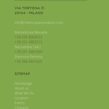
VIA TORTONA 31
20144 - MILANO
info@milanospacemakers.com
Mariantonia Menada
+39 335 8003533
+39 331 4953213
Alessandra Salici
+39 331 4661959
Eleonora Flemma
+39 366 5441625
SITEMAP
Homepage
About us
What We Do
Location
Events
Contacts