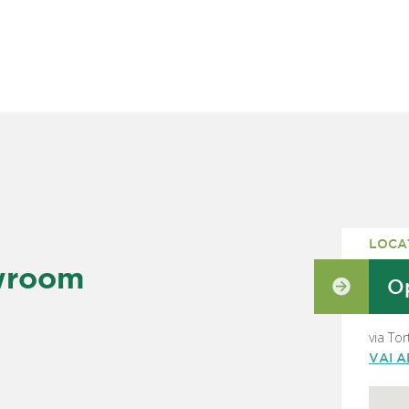
LOCA
owroom
Op
via To
VAI 