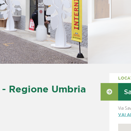
LOCA
- Regione Umbria
S
Via Sa
VAI 