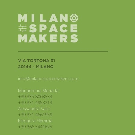
VIA TORTONA 31
20144 - MILANO
info@milanospacemakers.com
Mariantonia Menada
+39 335 8003533
+39 331 4953213
Alessandra Salici
+39 331 4661959
Eleonora Flemma
+39 366 5441625