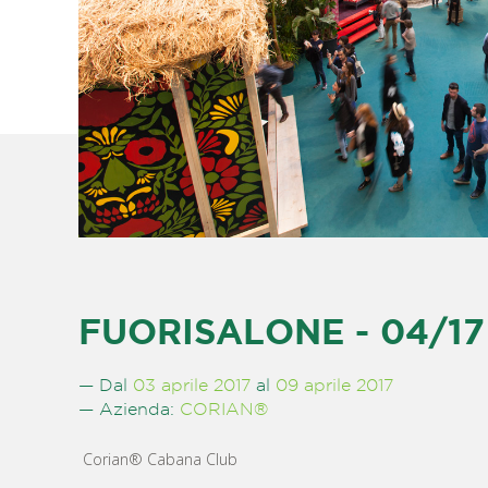
FUORISALONE - 04/17
— Dal
03 aprile 2017
al
09 aprile 2017
— Azienda:
CORIAN®
Corian® Cabana Club