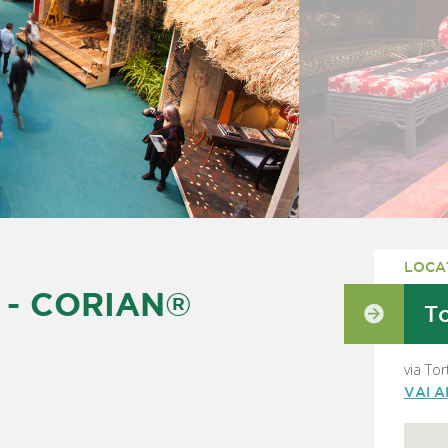
LOCA
 - CORIAN®
T
via To
VAI 