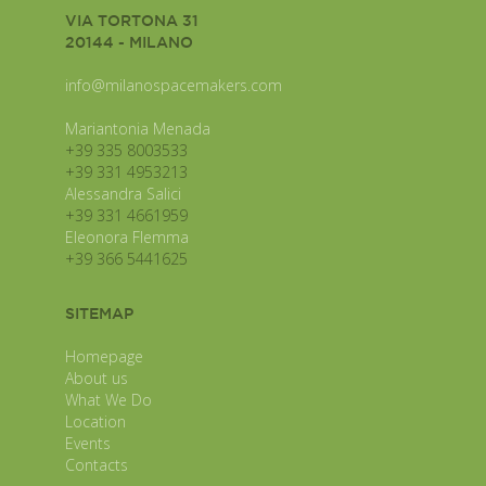
VIA TORTONA 31
20144 - MILANO
info@milanospacemakers.com
Mariantonia Menada
+39 335 8003533
+39 331 4953213
Alessandra Salici
+39 331 4661959
Eleonora Flemma
+39 366 5441625
SITEMAP
Homepage
About us
What We Do
Location
Events
Contacts