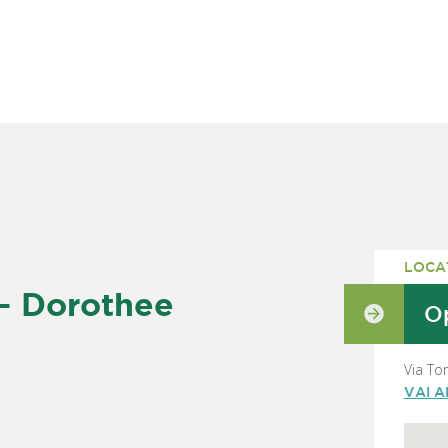
LOCA
 Dorothee
Op
Via To
VAI 