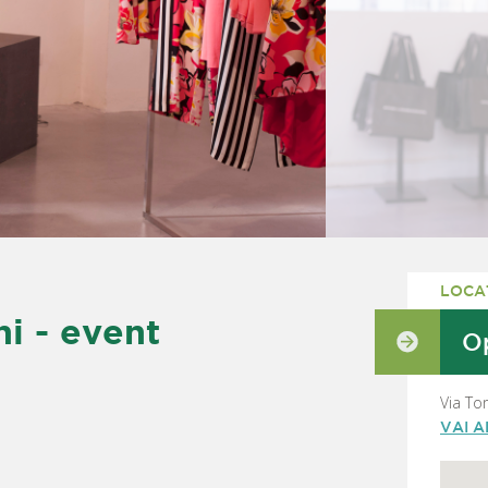
LOCA
i - event
Op
Via To
VAI 