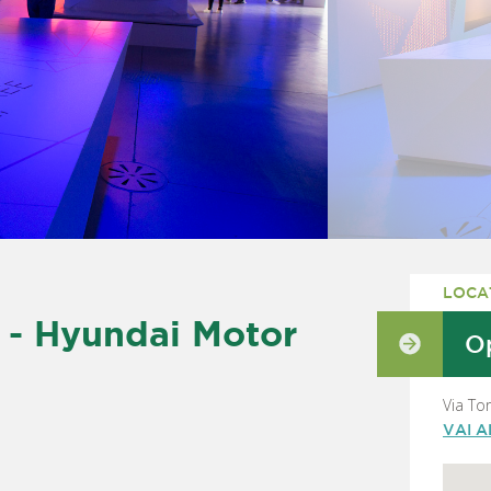
LOCA
- Hyundai Motor
Op
Via To
VAI 