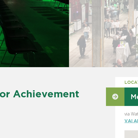
LOCA
ior Achievement
M
via Wa
VAI 