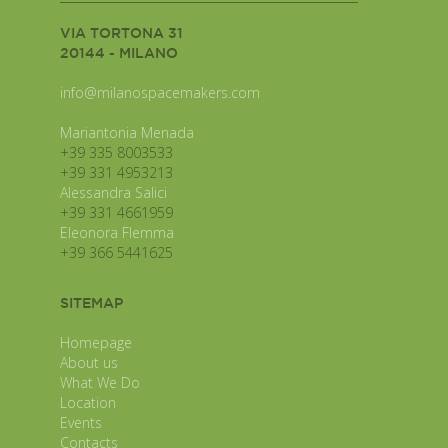
VIA TORTONA 31
20144 - MILANO
info@milanospacemakers.com
Mariantonia Menada
+39 335 8003533
+39 331 4953213
Alessandra Salici
+39 331 4661959
Eleonora Flemma
+39 366 5441625
SITEMAP
Homepage
About us
What We Do
Location
Events
Contacts