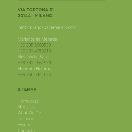
VIA TORTONA 31
20144 - MILANO
info@milanospacemakers.com
Mariantonia Menada
+39 335 8003533
+39 331 4953213
Alessandra Salici
+39 331 4661959
Eleonora Flemma
+39 366 5441625
SITEMAP
Homepage
About us
What We Do
Location
Events
Contacts