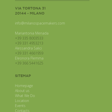
VIA TORTONA 31
20144 - MILANO
info@milanospacemakers.com
Mariantonia Menada
+39 335 8003533
+39 331 4953213
Alessandra Salici
+39 331 4661959
Eleonora Flemma
+39 366 5441625
SITEMAP
Homepage
About us
What We Do
Location
Events
Contacts