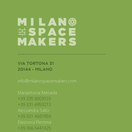
VIA TORTONA 31
20144 - MILANO
info@milanospacemakers.com
Mariantonia Menada
+39 335 8003533
+39 331 4953213
Alessandra Salici
+39 331 4661959
Eleonora Flemma
+39 366 5441625