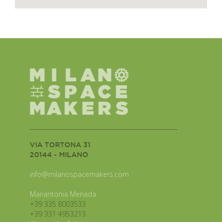
VIA TORTONA 31
20144 - MILANO
info@milanospacemakers.com
Mariantonia Menada
+39 335 8003533
+39 331 4953213