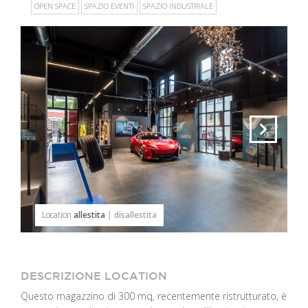
OPEN SPACE
SPAZIO EVENTI
SPAZIO INDUSTRIALE
Location
allestita
|
disallestita
DESCRIZIONE LOCATION
Questo magazzino di 300 mq, recentemente ristrutturato, è