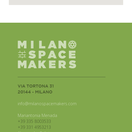
VIA TORTONA 31
20144 - MILANO
info@milanospacemakers.com
Mariantonia Menada
+39 335 8003533
+39 331 4953213