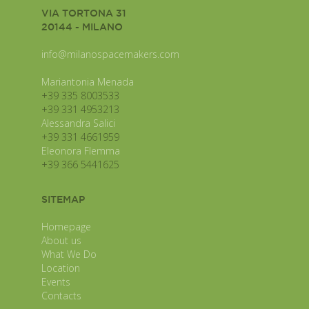
VIA TORTONA 31
20144 - MILANO
info@milanospacemakers.com
Mariantonia Menada
+39 335 8003533
+39 331 4953213
Alessandra Salici
+39 331 4661959
Eleonora Flemma
+39 366 5441625
SITEMAP
Homepage
About us
What We Do
Location
Events
Contacts