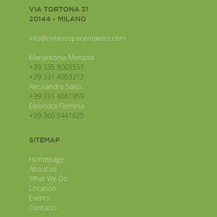
VIA TORTONA 31
20144 - MILANO
info@milanospacemakers.com
Mariantonia Menada
+39 335 8003533
+39 331 4953213
Alessandra Salici
+39 331 4661959
Eleonora Flemma
+39 366 5441625
SITEMAP
Homepage
About us
What We Do
Location
Events
Contacts