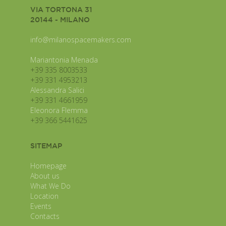
VIA TORTONA 31
20144 - MILANO
info@milanospacemakers.com
Mariantonia Menada
+39 335 8003533
+39 331 4953213
Alessandra Salici
+39 331 4661959
Eleonora Flemma
+39 366 5441625
SITEMAP
Homepage
About us
What We Do
Location
Events
Contacts