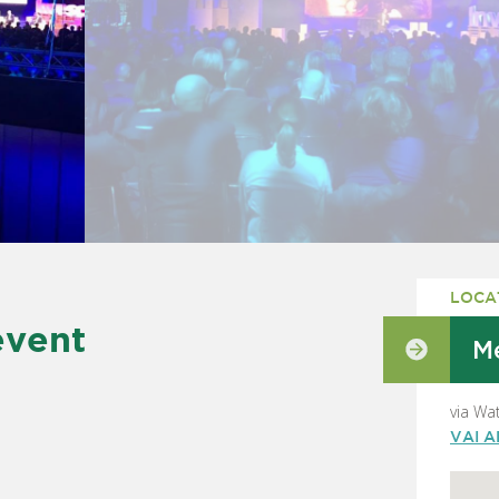
LOCA
event
M
via Wa
VAI 