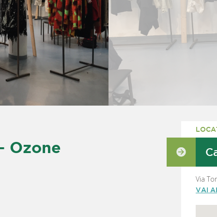
LOCA
- Ozone
Ca
Via To
VAI 