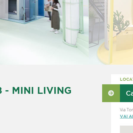
LOCA
 - MINI LIVING
Ca
Via To
VAI 