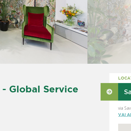
LOCA
 Global Service
S
via Sa
VAI 