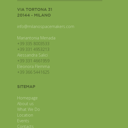
VIA TORTONA 31
20144 - MILANO
info@milanospacemakers.com
Mariantonia Menada
+39 335 8003533
+39 331 4953213
Alessandra Salici
+39 331 4661959
Eleonora Flemma
+39 366 5441625
SITEMAP
Homepage
About us
What We Do
Location
Events
Contacts