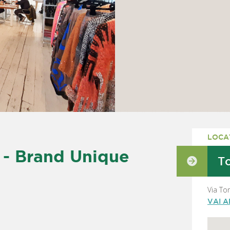
LOCA
 Brand Unique
To
Via To
VAI 