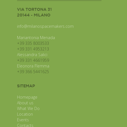
VIA TORTONA 31
20144 - MILANO
info@milanospacemakers.com
Mariantonia Menada
+39 335 8003533
+39 331 4953213
Alessandra Salici
+39 331 4661959
Eleonora Flemma
+39 366 5441625
SITEMAP
Homepage
About us
What We Do
Location
Events
Contacts