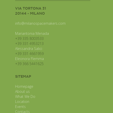
VIA TORTONA 31
20144 - MILANO
info@milanospacemakers.com
Mariantonia Menada
+39 335 8003533
+39 331 4953213
Alessandra Salici
+39 331 4661959
Eleonora Flemma
+39 366 5441625
SITEMAP
Homepage
About us
What We Do
Location
Events
Contacts