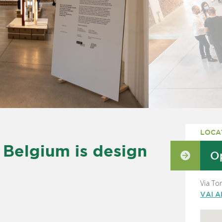
LOCA
Belgium is design
Op
Via To
VAI 