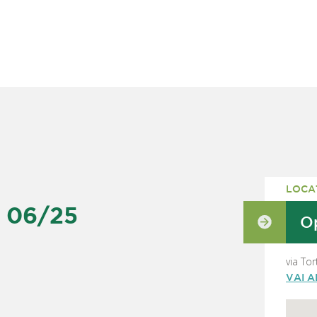
LOCA
W 06/25
Op
via To
VAI 