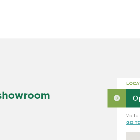
LOCA
 showroom
Op
Via To
GO T