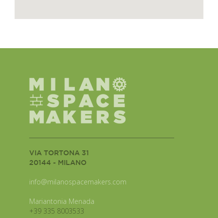
VIA TORTONA 31
20144 - MILANO
info@milanospacemakers.com
Mariantonia Menada
+39 335 8003533