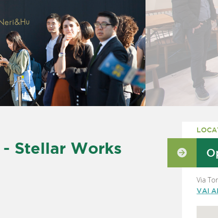
LOCA
 Stellar Works
Op
Via To
VAI 