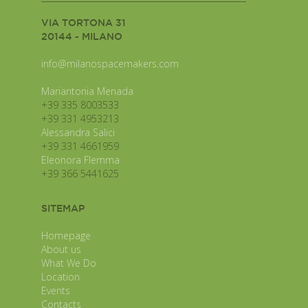
VIA TORTONA 31
20144 - MILANO
info@milanospacemakers.com
Mariantonia Menada
+39 335 8003533
+39 331 4953213
Alessandra Salici
+39 331 4661959
Eleonora Flemma
+39 366 5441625
SITEMAP
Homepage
About us
What We Do
Location
Events
Contacts