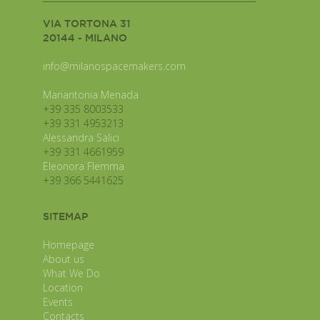
VIA TORTONA 31
20144 - MILANO
info@milanospacemakers.com
Mariantonia Menada
+39 335 8003533
+39 331 4953213
Alessandra Salici
+39 331 4661959
Eleonora Flemma
+39 366 5441625
SITEMAP
Homepage
About us
What We Do
Location
Events
Contacts