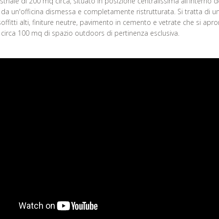
triale di 200 mq circa, situato in posizione centralissima all'interno de
o da un'officina dismessa e completamente ristrutturata. Si tratta di 
ffitti alti, finiture neutre, pavimento in cemento e vetrate che si apr
 circa 100 mq di spazio outdoors di pertinenza esclusiva.