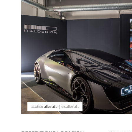
Location
allestita
|
disallestita