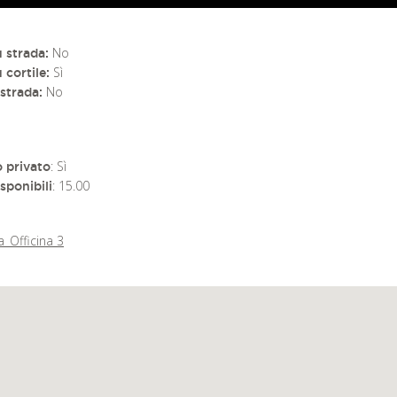
No
 strada:
Sì
 cortile:
No
strada:
: Sì
 privato
: 15.00
sponibili
a_Officina 3