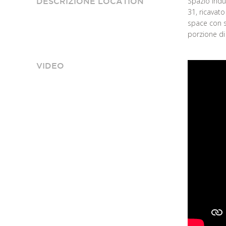
Spazio indus
DESCRIZIONE LOCATION
31, ricavat
space con so
porzione di
VIDEO