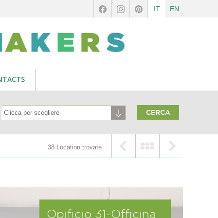
IT
EN
NTACTS
38 Location trovate
Opificio 31-Officina