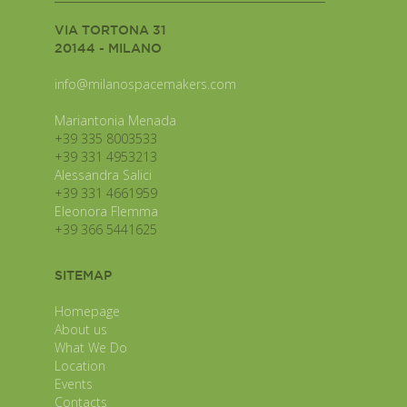
VIA TORTONA 31
20144 - MILANO
info@milanospacemakers.com
Mariantonia Menada
+39 335 8003533
+39 331 4953213
Alessandra Salici
+39 331 4661959
Eleonora Flemma
+39 366 5441625
SITEMAP
Homepage
About us
What We Do
Location
Events
Contacts