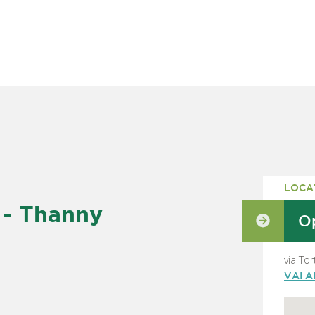
LOCA
- Thanny
Op
via To
VAI 